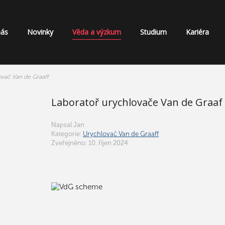
nás
Novinky
Věda a výzkum
Studium
Kariéra
vač Van de Graaff
Laboratoř urychlovače Van de Graaf
Napsal
Jan
Kategorie:
Urychlovač Van de Graaff
Zveřejněno: 10. říjen 2024
V areálu těžkých laboratoří MFF UK v Tróji pro
elektrostatický urychlovač iontů
Van de Graaf H
VdG) s maximální energií protonů 2,5 MeV. Na ury
provádět fyzikální experimenty základního 