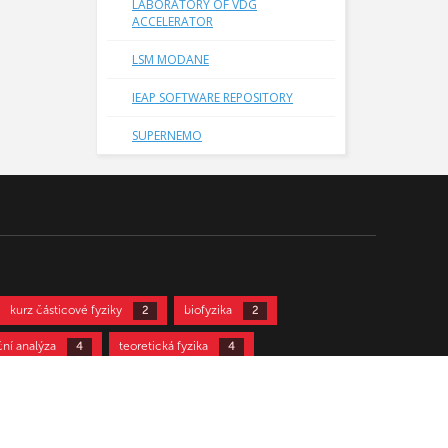
LABORATORY OF VDG
elových tras
ACCELERATOR
e do měřicí
 intranet s
LSM MODANE
 přenosu dat
it v případě
IEAP SOFTWARE REPOSITORY
řejmostí je
mentů našimi
SUPERNEMO
stic,
.
kurz částicové fyziky
biofyzika
2
2
ční analýza
teoretická fyzika
4
4
12