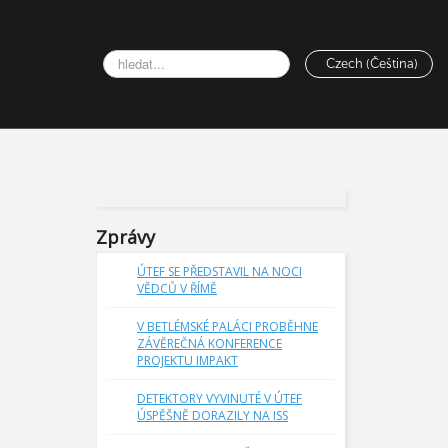
Vyhledávání...
Czech (Čeština)
Zprávy
ÚTEF SE PŘEDSTAVIL NA NOCI
VĚDCŮ V ŘÍMĚ
V BETLÉMSKÉ PALÁCI PROBĚHNE
ZÁVĚREČNÁ KONFERENCE
PROJEKTU IMPAKT
vozuje ÚTEF
DETEKTORY VYVINUTÉ V ÚTEF
V2500
(dále
ÚSPĚŠNĚ DORAZILY NA ISS
chlovači lze
výzkumu – v