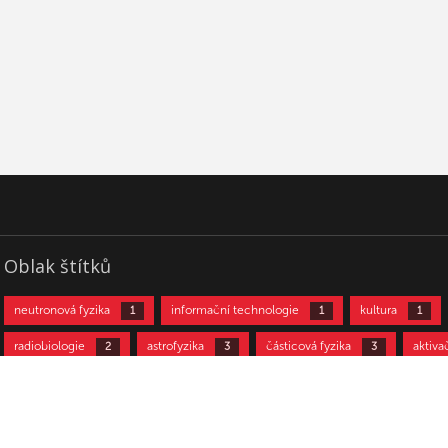
Laboratoř VdG je vybavena řadou koaxiálních kab
na přenos měřených signálů z haly urychlovač
místnosti a několika ethernetovými linkami pro
možností (po registraci u správce sítě) i dálkového
po internetu. Laboratoř je dále schopna zajist
potřeby kapalný dusík i kapalné helium. Samoz
zajištění dozimetrického sledování obsluhy experi
vlastními dozimetry.
Časové využití:
ÚTEF – vlastní využití jako zdroj protonů, alfa čá
deuteronů a neutronů v rozsahu 60 dnů v roce
FJFI – 30 – 40 dnů v roce
ostatní uživatelé zbytek do cca 200 dnů v roce
Oblak štítků
Více viz stránky urychlovače
VdG lab
.
neutronová fyzika
informační technologie
kultura
1
1
1
radiobiologie
astrofyzika
částicová fyzika
aktiva
2
3
3
neutrinová fyzika
jaderná fyzika
urychlovačová fyzika
10
11