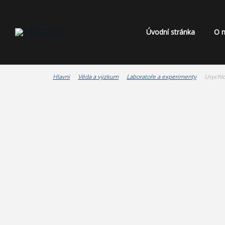
Úvodní stránka
O 
Hlavní
Věda a výzkum
Laboratoře a experimenty
Urychlo