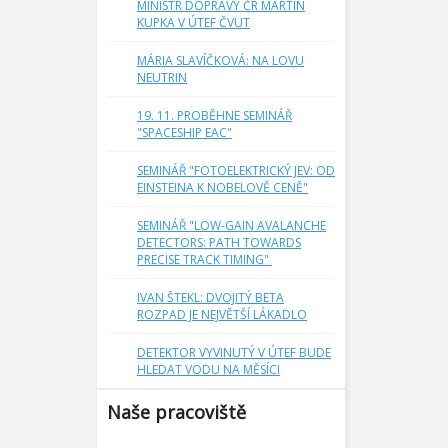
MINISTR DOPRAVY ČR MARTIN
 neutronů na
KUPKA V ÚTEF ČVUT
trofyzikální
 a používané
MÁRIA SLAVÍČKOVÁ: NA LOVU
mi částicemi
NEUTRIN
sticemi alfa
RBS a PIXE
19. 11. PROBĚHNE SEMINÁŘ
 ÚTEF mohou
"SPACESHIP EAC"
xperimenty z
da projektů
SEMINÁŘ "FOTOELEKTRICKÝ JEV: OD
s analýzami
EINSTEINA K NOBELOVĚ CENĚ"
ů detektorů
SEMINÁŘ "LOW-GAIN AVALANCHE
droj těžkých
DETECTORS: PATH TOWARDS
oj neutronů.
PRECISE TRACK TIMING"
oké oblasti
eV) umožňuje
IVAN ŠTEKL: DVOJITÝ BETA
í detektorů,
ROZPAD JE NEJVĚTŠÍ LÁKADLO
osti na době
at i svazky
DETEKTOR VYVINUTÝ V ÚTEF BUDE
ce, …). Mimo
HLEDAT VODU NA MĚSÍCI
ívat též pro
etody PIGE,
Naše pracoviště
řadu dalších
ež jsou dány
 vybavení.