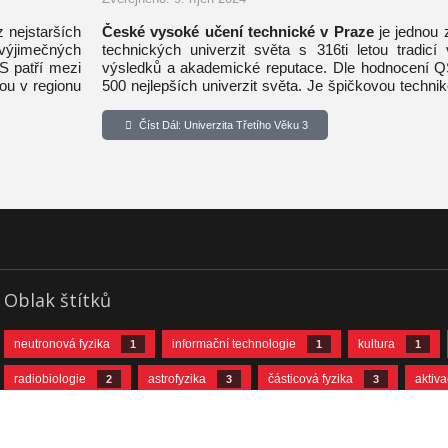
z nejstarších
České vysoké učení technické v Praze
je jednou z
 výjimečných
technických univerzit světa s 316ti letou tradicí
S patří mezi
výsledků a akademické reputace. Dle hodnocení Q
kou v regionu
500 nejlepších univerzit světa. Je špičkovou techni
střední a východní Evropy.
Číst Dál: Univerzita Třetího Věku 3
Oblak štítků
neutronová fyzika
informační technologie
kultura
1
1
1
radiobiologie
astrofyzika
částicová fyzika
aktiv
2
3
3
neutrinová fyzika
jaderná fyzika
urychlovačová fyzika
10
11