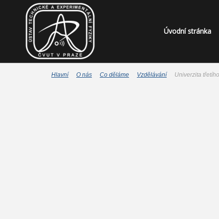
Úvodní stránka
Hlavní
O nás
Co děláme
Vzdělávání
Univerzita třetíh