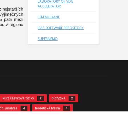
LABORATORY OF VDG
ACCELERATOR
 nejstarších
 výjimečných
LSM MODANE
S patří mezi
kou v regionu
IEAP SOFTWARE REPOSITORY
SUPERNEMO
kurz částicové fyziky
biofyzika
2
2
ační analýza
teoretická fyzika
4
4
12