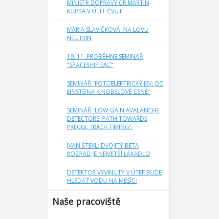
MINISTR DOPRAVY ČR MARTIN
KUPKA V ÚTEF ČVUT
MÁRIA SLAVÍČKOVÁ: NA LOVU
NEUTRIN
19. 11. PROBĚHNE SEMINÁŘ
"SPACESHIP EAC"
SEMINÁŘ "FOTOELEKTRICKÝ JEV: OD
EINSTEINA K NOBELOVĚ CENĚ"
SEMINÁŘ "LOW-GAIN AVALANCHE
DETECTORS: PATH TOWARDS
PRECISE TRACK TIMING"
IVAN ŠTEKL: DVOJITÝ BETA
ROZPAD JE NEJVĚTŠÍ LÁKADLO
DETEKTOR VYVINUTÝ V ÚTEF BUDE
HLEDAT VODU NA MĚSÍCI
Naše pracoviště