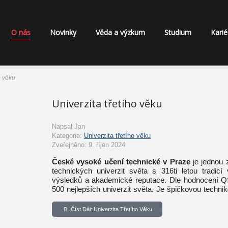
O nás
Novinky
Věda a výzkum
Studium
Karié
o věku
Univerzita třetího věku
Napsal
Jan
Kategorie:
Univerzita třetího věku
Zveřejněno: 9. říjen 2024
České vysoké učení technické v Praze
je jednou z
technických univerzit světa s 316ti letou tradicí
výsledků a akademické reputace. Dle hodnocení Q
500 nejlepších univerzit světa. Je špičkovou techni
střední a východní Evropy.
Číst Dál: Univerzita Třetího Věku