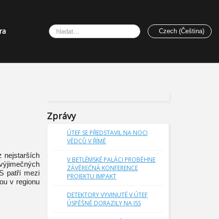
Vyhledávání...
ra
Czech (Čeština)
Zprávy
ÚTEF SE PŘEDSTAVIL NA NOCI
VĚDCŮ V ŘÍMĚ
 nejstarších
V BETLÉMSKÉ PALÁCI PROBĚHNE
 výjimečných
ZÁVĚREČNÁ KONFERENCE
S patří mezi
PROJEKTU IMPAKT
kou v regionu
DETEKTORY VYVINUTÉ V ÚTEF
ÚSPĚŠNĚ DORAZILY NA ISS