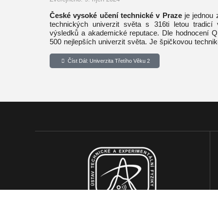
České vysoké učení technické v Praze
je jednou 
technických univerzit světa s 316ti letou tradicí
výsledků a akademické reputace. Dle hodnocení Q
500 nejlepších univerzit světa. Je špičkovou techni
střední a východní Evropy.
Číst Dál: Univerzita Třetího Věku 2