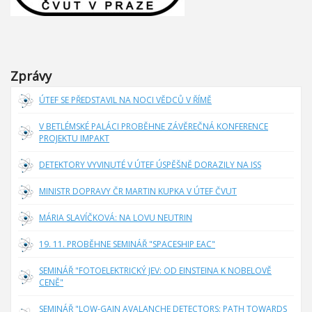
Zprávy
ÚTEF SE PŘEDSTAVIL NA NOCI VĚDCŮ V ŘÍMĚ
V BETLÉMSKÉ PALÁCI PROBĚHNE ZÁVĚREČNÁ KONFERENCE
PROJEKTU IMPAKT
DETEKTORY VYVINUTÉ V ÚTEF ÚSPĚŠNĚ DORAZILY NA ISS
MINISTR DOPRAVY ČR MARTIN KUPKA V ÚTEF ČVUT
MÁRIA SLAVÍČKOVÁ: NA LOVU NEUTRIN
19. 11. PROBĚHNE SEMINÁŘ "SPACESHIP EAC"
SEMINÁŘ "FOTOELEKTRICKÝ JEV: OD EINSTEINA K NOBELOVĚ
CENĚ"
SEMINÁŘ "LOW-GAIN AVALANCHE DETECTORS: PATH TOWARDS