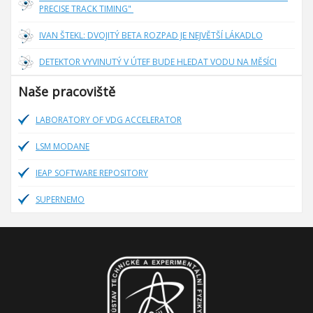
PRECISE TRACK TIMING"
IVAN ŠTEKL: DVOJITÝ BETA ROZPAD JE NEJVĚTŠÍ LÁKADLO
DETEKTOR VYVINUTÝ V ÚTEF BUDE HLEDAT VODU NA MĚSÍCI
Naše pracoviště
LABORATORY OF VDG ACCELERATOR
LSM MODANE
IEAP SOFTWARE REPOSITORY
SUPERNEMO