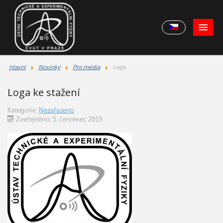
Hlavní
Novinky
Pro média
Loga
Loga ke stažení
Kategorie:
Nezařazeno
Zveřejněno: 5. červenec 2019