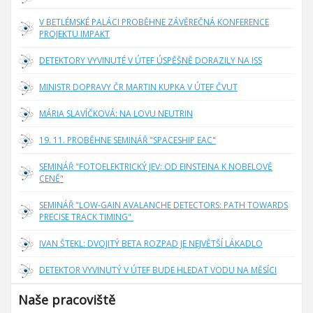
V BETLÉMSKÉ PALÁCI PROBĚHNE ZÁVĚREČNÁ KONFERENCE
PROJEKTU IMPAKT
DETEKTORY VYVINUTÉ V ÚTEF ÚSPĚŠNĚ DORAZILY NA ISS
MINISTR DOPRAVY ČR MARTIN KUPKA V ÚTEF ČVUT
MÁRIA SLAVÍČKOVÁ: NA LOVU NEUTRIN
19. 11. PROBĚHNE SEMINÁŘ "SPACESHIP EAC"
SEMINÁŘ "FOTOELEKTRICKÝ JEV: OD EINSTEINA K NOBELOVĚ
CENĚ"
SEMINÁŘ "LOW-GAIN AVALANCHE DETECTORS: PATH TOWARDS
PRECISE TRACK TIMING"
IVAN ŠTEKL: DVOJITÝ BETA ROZPAD JE NEJVĚTŠÍ LÁKADLO
DETEKTOR VYVINUTÝ V ÚTEF BUDE HLEDAT VODU NA MĚSÍCI
Naše pracoviště