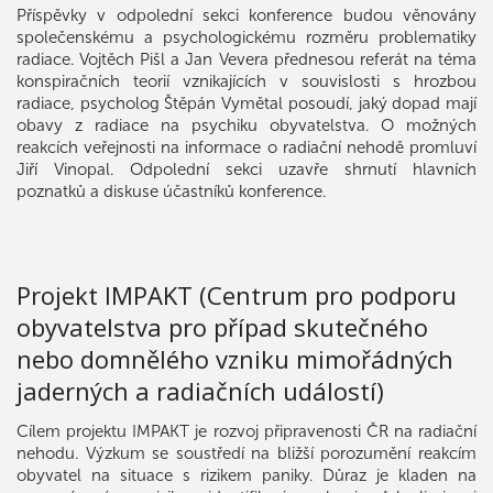
Příspěvky v odpolední sekci konference budou věnovány
společenskému a psychologickému rozměru problematiky
radiace. Vojtěch Pišl a Jan Vevera přednesou referát na téma
konspiračních teorií vznikajících v souvislosti s hrozbou
radiace, psycholog Štěpán Vymětal posoudí, jaký dopad mají
obavy z radiace na psychiku obyvatelstva. O možných
reakcích veřejnosti na informace o radiační nehodě promluví
Jiří Vinopal. Odpolední sekci uzavře shrnutí hlavních
poznatků a diskuse účastníků konference.
Projekt IMPAKT (Centrum pro podporu
obyvatelstva pro případ skutečného
nebo domnělého vzniku mimořádných
jaderných a radiačních událostí)
Cílem projektu IMPAKT je rozvoj připravenosti ČR na radiační
nehodu. Výzkum se soustředí na bližší porozumění reakcím
obyvatel na situace s rizikem paniky. Důraz je kladen na