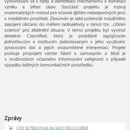
vyrovnávaní se s riziky a identifikaci mechanismů k eliminaci
vzniku a šíření obav. Součástí projektu je rozvoj
matematických metod pro včasné zjištění nebezpečných jevů
v mediálním prostředí. Zkoumán je také potenciál rozsáhlého
zapojení občanů do měření radioaktivity v rámci tzv. „citizen
science“ pro zklidnění situace. V rámci projektu byl vyvinut
detektor CzechRad, který je průběžně zapůjčován
jednotlivcům a institucím zaškolovaným v jeho využívání,
zpracování dat a jejich srozumitelné interpretaci. Projekt
posiluje propojení center řízení a samospráv a školí je
v možnostech včasného informování veřejnosti v případě
výpadku běžných komunikačních prostředků.
Zprávy
ÚTEF SE PŘEDSTAVIL NA NOCI VĚDCŮ V ŘÍMĚ