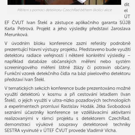
dit
el
Měření s pomocí detektoru CzechRad během školící akce
ÚT
EF ČVUT Ivan Štekl a zástupce aplikačního garanta SÚJB
Karla Petrová. Projekt a jeho výsledky představí Jaroslava
Merunková.
V úvodním bloku konference zazní referáty podrobně
prezentující hlavní výstupy projektu. Představeno bude využití
detektoru radiace veřejností i některé konkrétní výsledky –
například databáze občanských měření nebo systém
screeningového měření štítné žlázy či potravin občany.
Funkční vzorek detekčního čidla na bázi pixelového detektoru
představí Ivan Štekl.
V tematických sekcích konference bude prezentováno možné
využití detektorů v kosmu a při cestování letadlem (Ivan
Štekl), o jejich využití v ultra-nízko pozaďových technologiích
a experimentech promluví Rastislav Hodák. Jitka Svobodová
seznámí účastníky konference se vzdělávacími aktivitami
realizovanými v rámci projektu s detektorem CzechRad,
demonstraci výukové soupravy detektorové techniky
SESTRA vyvinuté v ÚTEF ČVUT provede Vladimír Vícha.