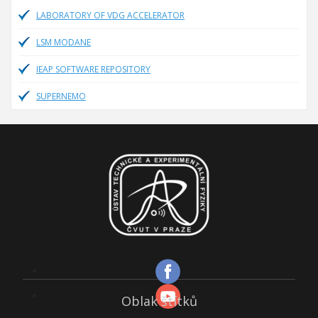
LABORATORY OF VDG ACCELERATOR
LSM MODANE
IEAP SOFTWARE REPOSITORY
SUPERNEMO
Oblak štítků