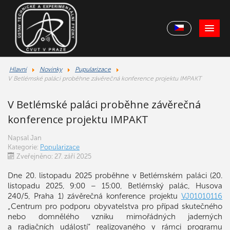
Hlavní
Novinky
Pupularizace
V Betlémské paláci proběhne závěrečná konference projektu IMPAKT
V Betlémské paláci proběhne závěrečná
konference projektu IMPAKT
Napsal
Jan
Kategorie:
Popularizace
Zveřejněno: 27. září 2025
Dne 20. listopadu 2025 proběhne v Betlémském paláci (20.
listopadu 2025, 9:00 – 15:00, Betlémský palác, Husova
240/5, Praha 1) závěrečná konference projektu
VJ01010116
„Centrum pro podporu obyvatelstva pro případ skutečného
nebo domnělého vzniku mimořádných jaderných
a radiačních událostí“ realizovaného v rámci programu