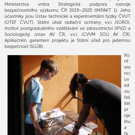
Ministerstva vnitra Strategická podpora rozvoje
bezpečnostního výzkumu ČR 2019–2025 (IMPAKT 1). Jeho
účastníky jsou Ústav technické a experimentální fyziky ČVUT
(ÚTEF ČVUT), Státní úřad radiační ochrany, v.v.i (SÚRO),
Institut postgraduálního vzdělávání ve zdravotnictví (IPVZ) a
Sociologický ústav AV ČR, v.v.i. (CVVM SOÚ AV ČR).
Aplikačním garantem projektu je Státní úřad pro jadernou
bezpečnost (SÚJB).
Ko
nf
ere
nci
uv
ed
ou
řeš
itel
pr
oje
ktu
a
ře