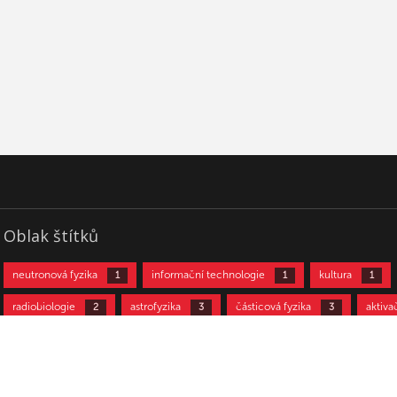
Oblak štítků
neutronová fyzika
informační technologie
kultura
1
1
1
radiobiologie
astrofyzika
částicová fyzika
aktiva
2
3
3
neutrinová fyzika
jaderná fyzika
urychlovačová fyzika
10
11