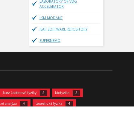
LABORATORY OF VDG
ACCELERATOR
LSM MODANE
IEAP SOFTWARE REPOSITORY
SUPERNEMO
kurz částicové fyziky
biofyzika
2
2
ční analýza
teoretická fyzika
4
4
12