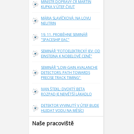
MINISTR DOPRAVY ČR MARTIN
KUPKA V ÚTEF ČVUT
MÁRIA SLAVÍČKOVÁ: NA LOVU
NEUTRIN
19. 11. PROBĚHNE SEMINÁŘ
"SPACESHIP EAC"
SEMINÁŘ "FOTOELEKTRICKÝ JEV: OD
EINSTEINA K NOBELOVĚ CENĚ"
SEMINÁŘ "LOW-GAIN AVALANCHE
DETECTORS: PATH TOWARDS
PRECISE TRACK TIMING"
IVAN ŠTEKL: DVOJITÝ BETA
ROZPAD JE NEJVĚTŠÍ LÁKADLO
DETEKTOR VYVINUTÝ V ÚTEF BUDE
HLEDAT VODU NA MĚSÍCI
Naše pracoviště