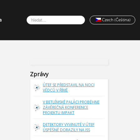
Vyhledávání...
a
Czech (Čeština)
Zprávy
ÚTEF SE PŘEDSTAVIL NA NOCI
VĚDCŮ V ŘÍMĚ
V BETLÉMSKÉ PALÁCI PROBĚHNE
ZÁVĚREČNÁ KONFERENCE
PROJEKTU IMPAKT
DETEKTORY VYVINUTÉ V ÚTEF
ÚSPĚŠNĚ DORAZILY NA ISS