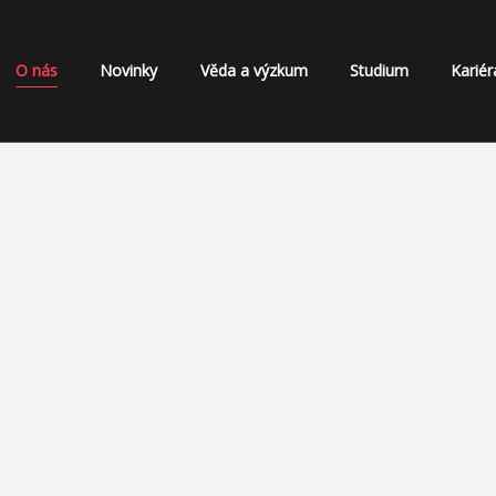
O nás
Novinky
Věda a výzkum
Studium
Kariér