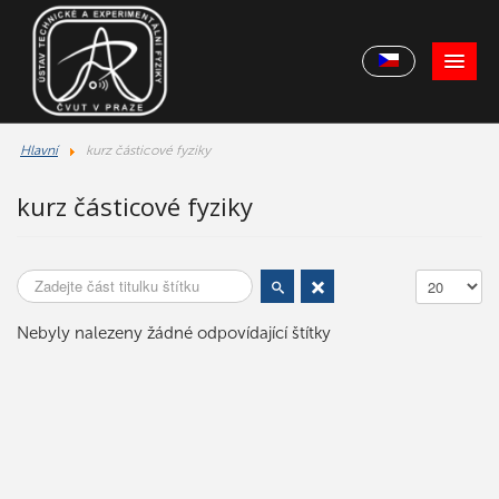
Hlavní
kurz částicové fyziky
kurz částicové fyziky
Zadejte část titulku štítku
Počet zobra
Nebyly nalezeny žádné odpovídající štítky