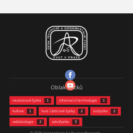
Oblak štítků
neutronová fyzika
informační technologie
1
1
kultura
kurz částicové fyziky
biofyzika
1
2
2
radiobiologie
astrofyzika
2
3
částicová fyzika
aktivační analýza
3
4