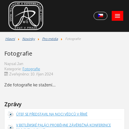
Hlavní
Novinky
Pro média
Fotografie
Fotografie
Napsal
Jan
Kategorie:
Fotografie
Zveřejněno: 10. říjen 2024
Zde fotografie ke stažení....
Zprávy
ÚTEF SE PŘEDSTAVIL NA NOCI VĚDCŮ V ŘÍMĚ
V BETLÉMSKÉ PALÁCI PROBĚHNE ZÁVĚREČNÁ KONFERENCE