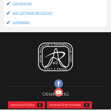
LSM MODANE
IEAP SOFTWARE REPOSITORY
SUPERNEMO
Oblak štítků
neutronová fyzika
informační technologie
1
1