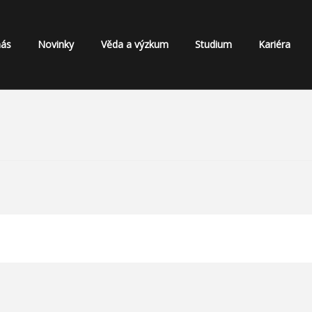
nás
Novinky
Věda a výzkum
Studium
Kariéra