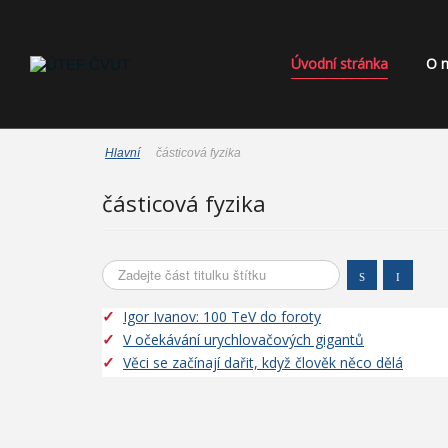
Úvodní stránka
O 
Hlavní
částicová fyzika
částicová fyzika
Zadejte část titulku štítku
Igor Ivanov: 100 TeV do foroty
V očekávání urychlovačových gigantů
Věci se začínají dařit, když člověk něco dělá