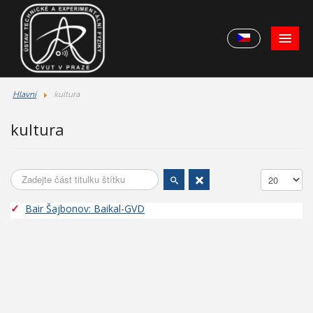
Hlavní
kultura
kultura
Zadejte část titulku štítku
Počet zobra
Bair Šajbonov: Baikal-GVD