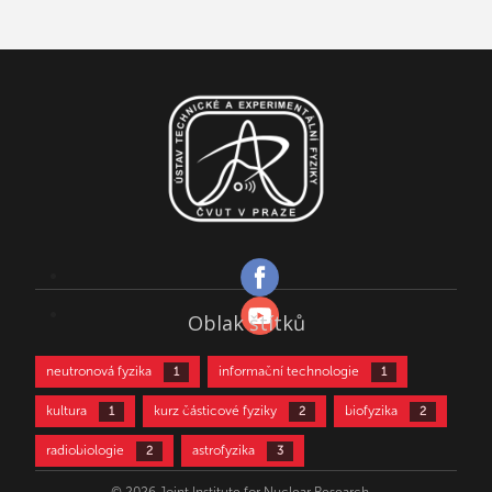
Oblak štítků
neutronová fyzika
informační technologie
1
1
kultura
kurz částicové fyziky
biofyzika
1
2
2
radiobiologie
astrofyzika
2
3
částicová fyzika
aktivační analýza
3
4