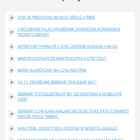
ÚTEF SE PŘEDSTAVIL NA NOCI VĚDCŮ V ŘÍMĚ
V BETLÉMSKÉ PALÁCI PROBĚHNE ZÁVĚREČNÁ KONFERENCE
PROJEKTU IMPAKT
DETEKTORY VYVINUTÉ V ÚTEF ÚSPĚŠNĚ DORAZILY NA ISS
MINISTR DOPRAVY ČR MARTIN KUPKA V ÚTEF ČVUT
MÁRIA SLAVÍČKOVÁ: NA LOVU NEUTRIN
19. 11. PROBĚHNE SEMINÁŘ "SPACESHIP EAC"
SEMINÁŘ "FOTOELEKTRICKÝ JEV: OD EINSTEINA K NOBELOVĚ
CENĚ"
SEMINÁŘ "LOW-GAIN AVALANCHE DETECTORS: PATH TOWARDS
PRECISE TRACK TIMING"
IVAN ŠTEKL: DVOJITÝ BETA ROZPAD JE NEJVĚTŠÍ LÁKADLO