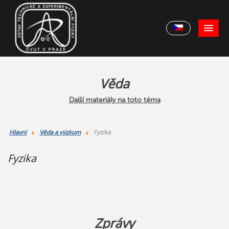
Věda
Další materiály na toto téma
Hlavní
Věda a výzkum
Fyzika
Fyzika
Zprávy