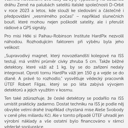
dráhu Země na palubách satelitů italské společnosti D-Orbit
v roce 2023 a letos, kde slouží ke sledování a částečně i
předpovídání „vesmírného počasí“ – například slunečních
bouří, které mohou nejen poškodit satelity, ale i přerušit
rádiové a GPS signály.
Pro misi Hēki si Paihau-Robinson Institute HardPix nezvolil
náhodou. Rozhodujícím faktorem při výběru byla jeho
velikost:
„Supravodivý magnet, který novozélandští kolegové na ISS
testují, má vnitřní průměr cívky zhruba 5 cm. Takže běžné
detektory, které váží až 1 kg, by se do zařízení nedaly
integrovat. Oproti tomu HardPix váží jen 150 g a vejde se do
dlaně. A právě to rozhodlo,“ vysvětluje vědecký pracovník
ÚTEF Robert Filgas, který se po léta zabývá vývojem
detektorů a jejich využitím v kosmu.
Ten také zdůrazňuje, že české detektory se podařilo na ISS
umístit prakticky zadarmo. Dostat techniku na ISS je podle něj
obvykle velmi drahé (například chystaná mise Aleše Svobody
v ceně přes miliardu Kč). Ale v tomto případě ÚTEF uhradil jen
výrobní náklady a vše ostatní bylo financováno v rámci
vědecké spolupráce.