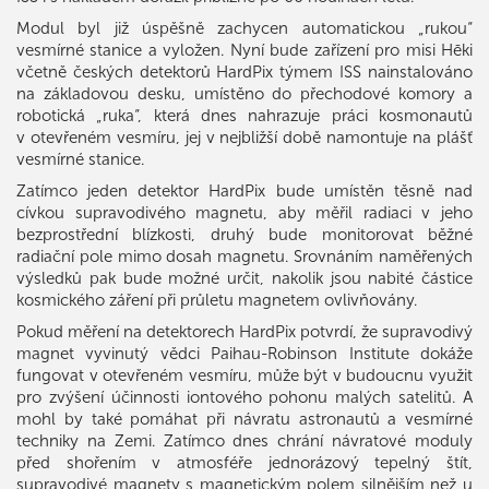
Modul byl již úspěšně zachycen automatickou „rukou“
vesmírné stanice a vyložen. Nyní bude zařízení pro misi Hēki
včetně českých detektorů HardPix týmem ISS nainstalováno
na základovou desku, umístěno do přechodové komory a
robotická „ruka“, která dnes nahrazuje práci kosmonautů
v otevřeném vesmíru, jej v nejbližší době namontuje na plášť
vesmírné stanice.
Zatímco jeden detektor HardPix bude umístěn těsně nad
cívkou supravodivého magnetu, aby měřil radiaci v jeho
bezprostřední blízkosti, druhý bude monitorovat běžné
radiační pole mimo dosah magnetu. Srovnáním naměřených
výsledků pak bude možné určit, nakolik jsou nabité částice
kosmického záření při průletu magnetem ovlivňovány.
Pokud měření na detektorech HardPix potvrdí, že supravodivý
magnet vyvinutý vědci Paihau-Robinson Institute dokáže
fungovat v otevřeném vesmíru, může být v budoucnu využit
pro zvýšení účinnosti iontového pohonu malých satelitů. A
mohl by také pomáhat při návratu astronautů a vesmírné
techniky na Zemi. Zatímco dnes chrání návratové moduly
před shořením v atmosféře jednorázový tepelný štít,
supravodivé magnety s magnetickým polem silnějším než u