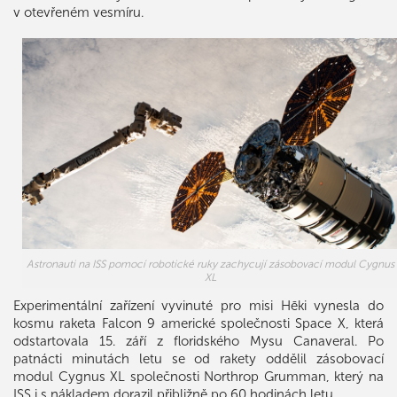
v otevřeném vesmíru.
Astronauti na ISS pomocí robotické ruky zachycují zásobovací modul Cygnus
XL
Experimentální zařízení vyvinuté pro misi Hēki vynesla do
kosmu raketa Falcon 9 americké společnosti Space X, která
odstartovala 15. září z floridského Mysu Canaveral. Po
patnácti minutách letu se od rakety oddělil zásobovací
modul Cygnus XL společnosti Northrop Grumman, který na
ISS i s nákladem dorazil přibližně po 60 hodinách letu.