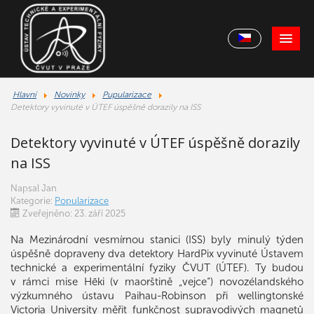
Hlavní
Novinky
Pupularizace
Detektory vyvinuté v ÚTEF úspěšně dorazily na ISS
Detektory vyvinuté v ÚTEF úspěšně dorazily
na ISS
Napsal
Jan
Kategorie:
Popularizace
Zveřejněno: 23. září 2025
Na Mezinárodní vesmírnou stanici (ISS) byly minulý týden
úspěšně dopraveny dva detektory HardPix vyvinuté Ústavem
technické a experimentální fyziky ČVUT (ÚTEF). Ty budou
v rámci mise Hēki (v maorštině „vejce“) novozélandského
výzkumného ústavu Paihau-Robinson při wellingtonské
Victoria University měřit funkčnost supravodivých magnetů