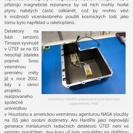
přístrojů magnetické rezonance by od nich mohly horké
plyny nabitých částic odklánět, což by mohlo vést
k možnosti vícenásobného použití kosmických lodí, jako
tomu bylo například u raketoplánů.
Detektory na
bázi senzorů
Timepix vyvinuté
v ÚTEF se na ISS
neocitají zdaleka
poprvé. Svou
vesmírnou
premiéru měly
již v roce 2012,
kdy v rámci
projektu
realizovaného
Detektory HardPix připevněné pod horní kryt
společně
experimentu Hēki
univerzitou
v Houstonu a americkou vesmírnou agenturou NASA sloužily
na ISS jako osobní dozimetry. Ani HardPix jako nejnovější
generace miniaturních radiačních detektorů ÚTEF není ve
vesmíru nováčkem, dva kusy už byly vypuštěny na oběžnou