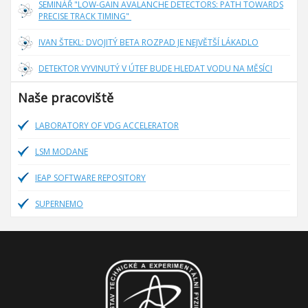
SEMINÁŘ "LOW-GAIN AVALANCHE DETECTORS: PATH TOWARDS
PRECISE TRACK TIMING"
IVAN ŠTEKL: DVOJITÝ BETA ROZPAD JE NEJVĚTŠÍ LÁKADLO
DETEKTOR VYVINUTÝ V ÚTEF BUDE HLEDAT VODU NA MĚSÍCI
Naše pracoviště
LABORATORY OF VDG ACCELERATOR
LSM MODANE
IEAP SOFTWARE REPOSITORY
SUPERNEMO