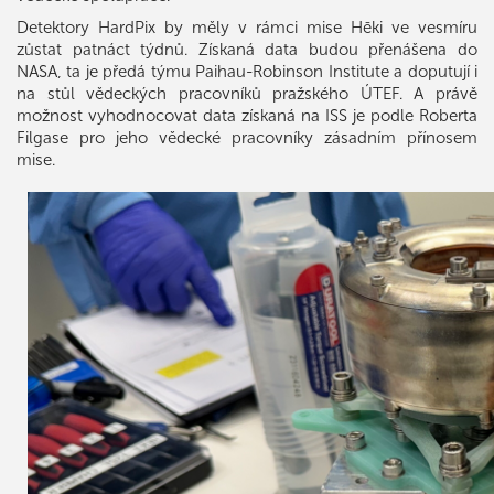
Detektory HardPix by měly v rámci mise Hēki ve vesmíru
zůstat patnáct týdnů. Získaná data budou přenášena do
NASA, ta je předá týmu Paihau-Robinson Institute a doputují i
na stůl vědeckých pracovníků pražského ÚTEF. A právě
možnost vyhodnocovat data získaná na ISS je podle Roberta
Filgase pro jeho vědecké pracovníky zásadním přínosem
mise.