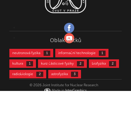
Oblak štítků
neutronová fyzika
informační technologie
1
1
kultura
kurz částicové fyziky
biofyzika
1
2
2
radiobiologie
astrofyzika
2
3
částicová fyzika
aktivační analýza
3
4
© 2026 Joint Institute for Nuclear Research
Made in
InterGraphics
teoretická fyzika
neutrinová fyzika
4
10
jaderná fyzika
urychlovačová fyzika
11
12