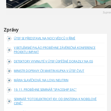
Supra
Zprávy
ÚTEF SE PŘEDSTAVIL NA NOCI VĚDCŮ V ŘÍMĚ
V BETLÉMSKÉ PALÁCI PROBĚHNE ZÁVĚREČNÁ KONFERENCE
PROJEKTU IMPAKT
DETEKTORY VYVINUTÉ V ÚTEF ÚSPĚŠNĚ DORAZILY NA ISS
MINISTR DOPRAVY ČR MARTIN KUPKA V ÚTEF ČVUT
MÁRIA SLAVÍČKOVÁ: NA LOVU NEUTRIN
19. 11. PROBĚHNE SEMINÁŘ "SPACESHIP EAC"
SEMINÁŘ "FOTOELEKTRICKÝ JEV: OD EINSTEINA K NOBELOVĚ
CENĚ"