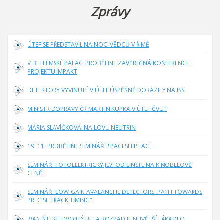
Zprávy
ÚTEF SE PŘEDSTAVIL NA NOCI VĚDCŮ V ŘÍMĚ
V BETLÉMSKÉ PALÁCI PROBĚHNE ZÁVĚREČNÁ KONFERENCE
PROJEKTU IMPAKT
DETEKTORY VYVINUTÉ V ÚTEF ÚSPĚŠNĚ DORAZILY NA ISS
MINISTR DOPRAVY ČR MARTIN KUPKA V ÚTEF ČVUT
MÁRIA SLAVÍČKOVÁ: NA LOVU NEUTRIN
19. 11. PROBĚHNE SEMINÁŘ "SPACESHIP EAC"
SEMINÁŘ "FOTOELEKTRICKÝ JEV: OD EINSTEINA K NOBELOVĚ
CENĚ"
SEMINÁŘ "LOW-GAIN AVALANCHE DETECTORS: PATH TOWARDS
PRECISE TRACK TIMING"
IVAN ŠTEKL: DVOJITÝ BETA ROZPAD JE NEJVĚTŠÍ LÁKADLO