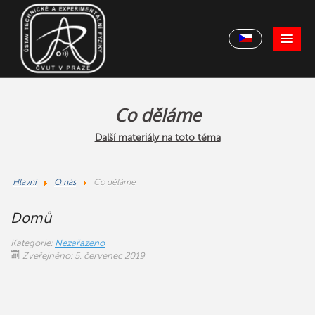
Co děláme
Další materiály na toto téma
Hlavní
O nás
Co děláme
Domů
Kategorie:
Nezařazeno
Zveřejněno: 5. červenec 2019