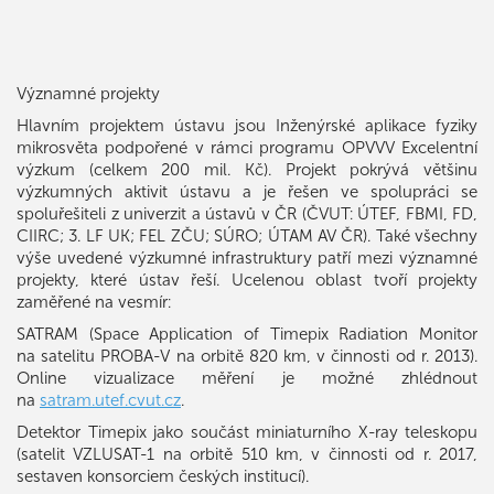
Významné projekty
Hlavním projektem ústavu jsou Inženýrské aplikace fyziky
mikrosvěta podpořené v rámci programu OPVVV Excelentní
výzkum (celkem 200 mil. Kč). Projekt pokrývá většinu
výzkumných aktivit ústavu a je řešen ve spolupráci se
spoluřešiteli z univerzit a ústavů v ČR (ČVUT: ÚTEF, FBMI, FD,
CIIRC; 3. LF UK; FEL ZČU; SÚRO; ÚTAM AV ČR). Také všechny
výše uvedené výzkumné infrastruktury patří mezi významné
projekty, které ústav řeší. Ucelenou oblast tvoří projekty
zaměřené na vesmír:
SATRAM (Space Application of Timepix Radiation Monitor
na satelitu PROBA-V na orbitě 820 km, v činnosti od r. 2013).
Online vizualizace měření je možné zhlédnout
na
satram.utef.cvut.cz
.
Detektor Timepix jako součást miniaturního X-ray teleskopu
(satelit VZLUSAT-1 na orbitě 510 km, v činnosti od r. 2017,
sestaven konsorciem českých institucí).