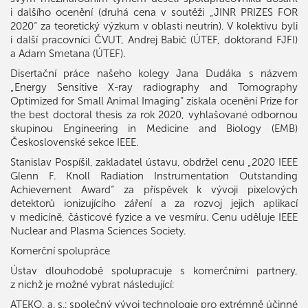
i dalšího ocenění (druhá cena v soutěži „JINR PRIZES FOR
2020“ za teoretický výzkum v oblasti neutrin). V kolektivu byli
i další pracovníci ČVUT, Andrej Babič (ÚTEF, doktorand FJFI)
a Adam Smetana (ÚTEF).
Disertační práce našeho kolegy Jana Dudáka s názvem
„Energy Sensitive X-ray radiography and Tomography
Optimized for Small Animal Imaging“ získala ocenění Prize for
the best doctoral thesis za rok 2020, vyhlašované odbornou
skupinou Engineering in Medicine and Biology (EMB)
Československé sekce IEEE.
Stanislav Pospíšil, zakladatel ústavu, obdržel cenu „2020 IEEE
Glenn F. Knoll Radiation Instrumentation Outstanding
Achievement Award“ za příspěvek k vývoji pixelových
detektorů ionizujícího záření a za rozvoj jejich aplikací
v medicíně, částicové fyzice a ve vesmíru. Cenu uděluje IEEE
Nuclear and Plasma Sciences Society.
Komerční spolupráce
Ústav dlouhodobě spolupracuje s komerčními partnery,
z nichž je možné vybrat následující:
ATEKO, a. s.: společný vývoj technologie pro extrémně účinné