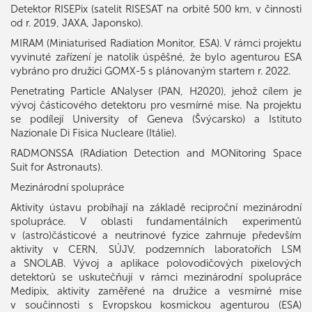
Detektor RISEPix (satelit RISESAT na orbitě 500 km, v činnosti
od r. 2019, JAXA, Japonsko).
MIRAM (Miniaturised Radiation Monitor, ESA). V rámci projektu
vyvinuté zařízení je natolik úspěšné, že bylo agenturou ESA
vybráno pro družici GOMX-5 s plánovaným startem r. 2022.
Penetrating Particle ANalyser (PAN, H2020), jehož cílem je
vývoj částicového detektoru pro vesmírné mise. Na projektu
se podílejí University of Geneva (Švýcarsko) a Istituto
Nazionale Di Fisica Nucleare (Itálie).
RADMONSSA (RAdiation Detection and MONitoring Space
Suit for Astronauts).
Mezinárodní spolupráce
Aktivity ústavu probíhají na základě reciproční mezinárodní
spolupráce. V oblasti fundamentálních experimentů
v (astro)částicové a neutrinové fyzice zahrnuje především
aktivity v CERN, SÚJV, podzemních laboratořích LSM
a SNOLAB. Vývoj a aplikace polovodičových pixelových
detektorů se uskutečňují v rámci mezinárodní spolupráce
Medipix, aktivity zaměřené na družice a vesmírné mise
v součinnosti s Evropskou kosmickou agenturou (ESA)