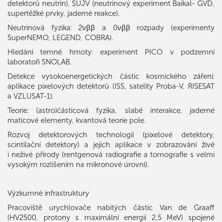
detektorů neutrin), SÚJV (neutrinový experiment Baikal- GVD,
supertěžké prvky, jaderné reakce).
Neutrinová fyzika: 2νββ a 0νββ rozpady (experimenty
SuperNEMO, LEGEND, COBRA).
Hledání temné hmoty: experiment PICO v podzemní
laboratoři SNOLAB.
Detekce vysokoenergetických částic kosmického záření:
aplikace pixelových detektorů (ISS, satelity Proba-V, RISESAT
a VZLUSAT-1).
Teorie: (astro)částicová fyzika, slabé interakce, jaderné
maticové elementy, kvantová teorie pole.
Rozvoj detektorových technologií (pixelové detektory,
scintilační detektory) a jejich aplikace v zobrazování živé
i neživé přírody (rentgenová radiografie a tomografie s velmi
vysokým rozlišením na mikronové úrovni).
Výzkumné infrastruktury
Pracoviště urychlovače nabitých částic Van de Graaff
(HV2500, protony s maximální energií 2,5 MeV) spojené