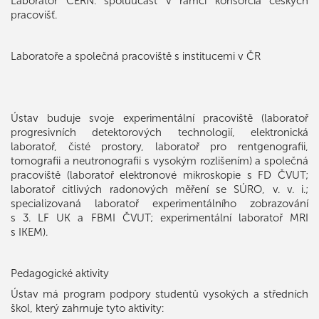
Laboratoř CERN: spoluúčast v rámci konsorcia českých
pracovišť.
Laboratoře a společná pracoviště s institucemi v ČR
Ústav buduje svoje experimentální pracoviště (laboratoř
progresivních detektorových technologií, elektronická
laboratoř, čisté prostory, laboratoř pro rentgenografii,
tomografii a neutronografii s vysokým rozlišením) a společná
pracoviště (laboratoř elektronové mikroskopie s FD ČVUT;
laboratoř citlivých radonových měření se SÚRO, v. v. i.;
specializovaná laboratoř experimentálního zobrazování
s 3. LF UK a FBMI ČVUT; experimentální laboratoř MRI
s IKEM).
Pedagogické aktivity
Ústav má program podpory studentů vysokých a středních
škol, který zahrnuje tyto aktivity: