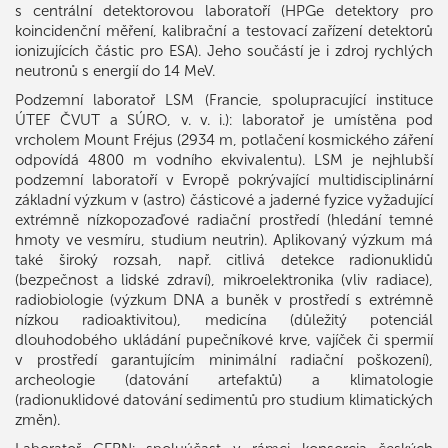
s centrální detektorovou laboratoří (HPGe detektory pro
koincidenční měření, kalibrační a testovací zařízení detektorů
ionizujících částic pro ESA). Jeho součástí je i zdroj rychlých
neutronů s energií do 14 MeV.
Podzemní laboratoř LSM (Francie, spolupracující instituce
ÚTEF ČVUT a SÚRO, v. v. i.): laboratoř je umístěna pod
vrcholem Mount Fréjus (2934 m, potlačení kosmického záření
odpovídá 4800 m vodního ekvivalentu). LSM je nejhlubší
podzemní laboratoří v Evropě pokrývající multidisciplinární
základní výzkum v (astro) částicové a jaderné fyzice vyžadující
extrémně nízkopozaďové radiační prostředí (hledání temné
hmoty ve vesmíru, studium neutrin). Aplikovaný výzkum má
také široký rozsah, např. citlivá detekce radionuklidů
(bezpečnost a lidské zdraví), mikroelektronika (vliv radiace),
radiobiologie (výzkum DNA a buněk v prostředí s extrémně
nízkou radioaktivitou), medicína (důležitý potenciál
dlouhodobého ukládání pupečníkové krve, vajíček či spermií
v prostředí garantujícím minimální radiační poškození),
archeologie (datování artefaktů) a klimatologie
(radionuklidové datování sedimentů pro studium klimatických
změn).