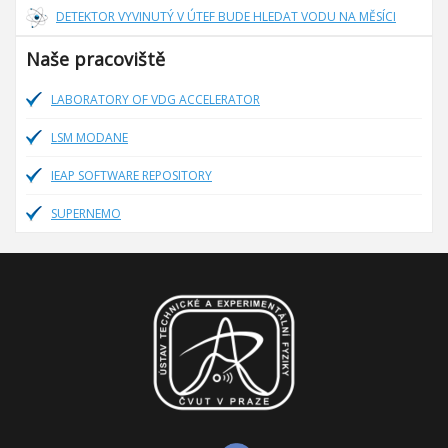
DETEKTOR VYVINUTÝ V ÚTEF BUDE HLEDAT VODU NA MĚSÍCI
Naše pracoviště
LABORATORY OF VDG ACCELERATOR
LSM MODANE
IEAP SOFTWARE REPOSITORY
SUPERNEMO