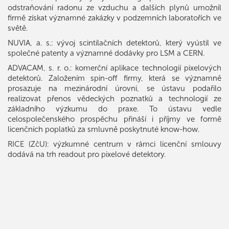
odstraňování radonu ze vzduchu a dalších plynů umožnil
firmě získat významné zakázky v podzemních laboratořích ve
světě.
NUVIA, a. s.: vývoj scintilačních detektorů, který vyústil ve
společné patenty a významné dodávky pro LSM a CERN.
ADVACAM, s. r. o.: komerční aplikace technologií pixelových
detektorů. Založením spin-off firmy, která se významně
prosazuje na mezinárodní úrovni, se ústavu podařilo
realizovat přenos vědeckých poznatků a technologií ze
základního výzkumu do praxe. To ústavu vedle
celospolečenského prospěchu přináší i příjmy ve formě
licenčních poplatků za smluvně poskytnuté know-how.
RICE (ZčU): výzkumné centrum v rámci licenční smlouvy
dodává na trh readout pro pixelové detektory.