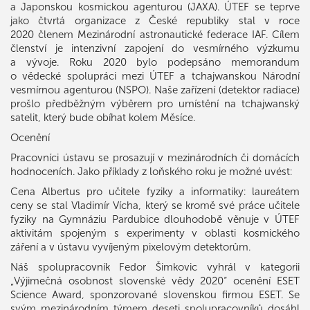
a Japonskou kosmickou agenturou (JAXA). ÚTEF se teprve
jako čtvrtá organizace z České republiky stal v roce
2020 členem Mezinárodní astronautické federace IAF. Cílem
členství je intenzivní zapojení do vesmírného výzkumu
a vývoje. Roku 2020 bylo podepsáno memorandum
o vědecké spolupráci mezi ÚTEF a tchajwanskou Národní
vesmírnou agenturou (NSPO). Naše zařízení (detektor radiace)
prošlo předběžným výběrem pro umístění na tchajwanský
satelit, který bude obíhat kolem Měsíce.
Ocenění
Pracovníci ústavu se prosazují v mezinárodních či domácích
hodnoceních. Jako příklady z loňského roku je možné uvést:
Cena Albertus pro učitele fyziky a informatiky: laureátem
ceny se stal Vladimír Vícha, který se kromě své práce učitele
fyziky na Gymnáziu Pardubice dlouhodobě věnuje v ÚTEF
aktivitám spojeným s experimenty v oblasti kosmického
záření a v ústavu vyvíjeným pixelovým detektorům.
Náš spolupracovník Fedor Šimkovic vyhrál v kategorii
„Výjimečná osobnost slovenské vědy 2020“ ocenění ESET
Science Award, sponzorované slovenskou firmou ESET. Se
svým mezinárodním týmem deseti spolupracovníků dosáhl