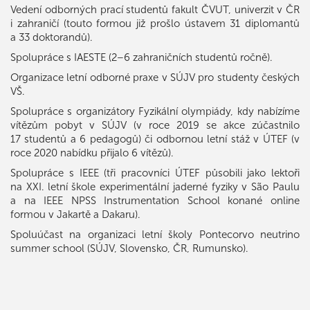
Vedení odborných prací studentů fakult ČVUT, univerzit v ČR
i zahraničí (touto formou již prošlo ústavem 31 diplomantů
a 33 doktorandů).
Spolupráce s IAESTE (2–6 zahraničních studentů ročně).
Organizace letní odborné praxe v SÚJV pro studenty českých
VŠ.
Spolupráce s organizátory Fyzikální olympiády, kdy nabízíme
vítězům pobyt v SÚJV (v roce 2019 se akce zúčastnilo
17 studentů a 6 pedagogů) či odbornou letní stáž v ÚTEF (v
roce 2020 nabídku přijalo 6 vítězů).
Spolupráce s IEEE (tři pracovníci ÚTEF působili jako lektoři
na XXI. letní škole experimentální jaderné fyziky v São Paulu
a na IEEE NPSS Instrumentation School konané online
formou v Jakartě a Dakaru).
Spoluúčast na organizaci letní školy Pontecorvo neutrino
summer school (SÚJV, Slovensko, ČR, Rumunsko).