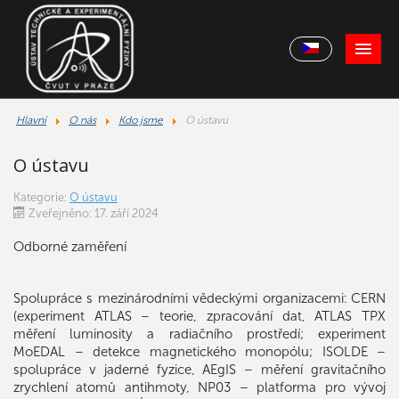
Hlavní
O nás
Kdo jsme
O ústavu
O ústavu
Kategorie:
O ústavu
Zveřejněno: 17. září 2024
Odborné zaměření
Spolupráce s mezinárodními vědeckými organizacemi: CERN
(experiment ATLAS – teorie, zpracování dat, ATLAS TPX
měření luminosity a radiačního prostředí; experiment
MoEDAL – detekce magnetického monopólu; ISOLDE –
spolupráce v jaderné fyzice, AEgIS – měření gravitačního
zrychlení atomů antihmoty, NP03 – platforma pro vývoj