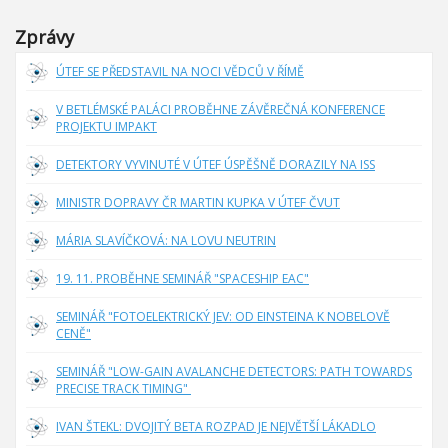
Zprávy
ÚTEF SE PŘEDSTAVIL NA NOCI VĚDCŮ V ŘÍMĚ
V BETLÉMSKÉ PALÁCI PROBĚHNE ZÁVĚREČNÁ KONFERENCE
PROJEKTU IMPAKT
DETEKTORY VYVINUTÉ V ÚTEF ÚSPĚŠNĚ DORAZILY NA ISS
MINISTR DOPRAVY ČR MARTIN KUPKA V ÚTEF ČVUT
MÁRIA SLAVÍČKOVÁ: NA LOVU NEUTRIN
19. 11. PROBĚHNE SEMINÁŘ "SPACESHIP EAC"
SEMINÁŘ "FOTOELEKTRICKÝ JEV: OD EINSTEINA K NOBELOVĚ
CENĚ"
SEMINÁŘ "LOW-GAIN AVALANCHE DETECTORS: PATH TOWARDS
PRECISE TRACK TIMING"
IVAN ŠTEKL: DVOJITÝ BETA ROZPAD JE NEJVĚTŠÍ LÁKADLO