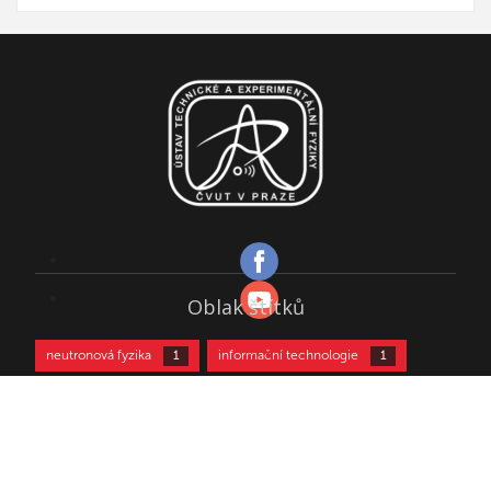
Oblak štítků
neutronová fyzika
informační technologie
1
1
kultura
kurz částicové fyziky
biofyzika
1
2
2
radiobiologie
astrofyzika
2
3
částicová fyzika
aktivační analýza
3
4
© 2026 Joint Institute for Nuclear Research