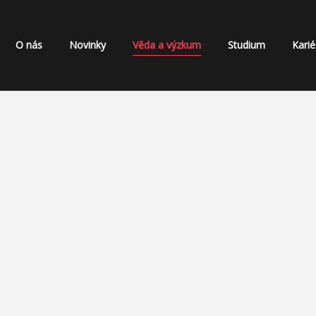
O nás
Novinky
Věda a výzkum
Studium
Karié