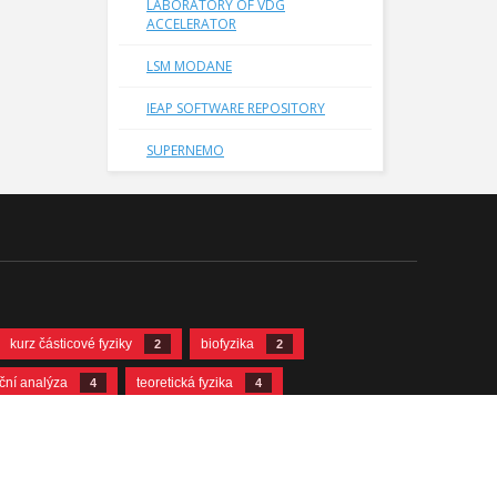
LABORATORY OF VDG
ACCELERATOR
LSM MODANE
IEAP SOFTWARE REPOSITORY
SUPERNEMO
kurz částicové fyziky
biofyzika
2
2
ační analýza
teoretická fyzika
4
4
12