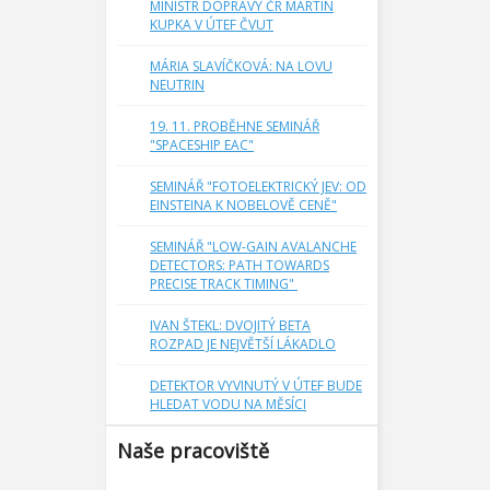
MINISTR DOPRAVY ČR MARTIN
KUPKA V ÚTEF ČVUT
MÁRIA SLAVÍČKOVÁ: NA LOVU
NEUTRIN
19. 11. PROBĚHNE SEMINÁŘ
"SPACESHIP EAC"
SEMINÁŘ "FOTOELEKTRICKÝ JEV: OD
EINSTEINA K NOBELOVĚ CENĚ"
SEMINÁŘ "LOW-GAIN AVALANCHE
DETECTORS: PATH TOWARDS
PRECISE TRACK TIMING"
IVAN ŠTEKL: DVOJITÝ BETA
ROZPAD JE NEJVĚTŠÍ LÁKADLO
DETEKTOR VYVINUTÝ V ÚTEF BUDE
HLEDAT VODU NA MĚSÍCI
Naše pracoviště