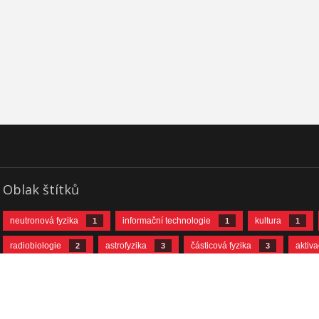
Oblak štítků
neutronová fyzika
informační technologie
kultura
1
1
1
radiobiologie
astrofyzika
částicová fyzika
aktiv
2
3
3
neutrinová fyzika
jaderná fyzika
urychlovačová fyzika
10
11