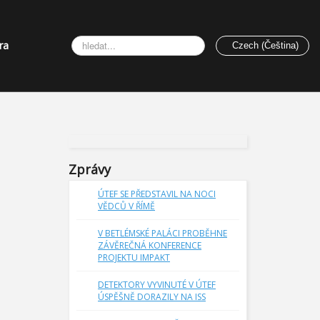
Vyhledávání...
ra
Czech (Čeština)
Zprávy
ÚTEF SE PŘEDSTAVIL NA NOCI
VĚDCŮ V ŘÍMĚ
V BETLÉMSKÉ PALÁCI PROBĚHNE
ZÁVĚREČNÁ KONFERENCE
PROJEKTU IMPAKT
DETEKTORY VYVINUTÉ V ÚTEF
ÚSPĚŠNĚ DORAZILY NA ISS