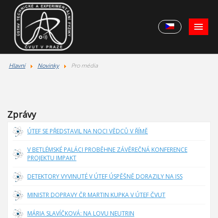
Hlavní
Novinky
Pro média
Zprávy
ÚTEF SE PŘEDSTAVIL NA NOCI VĚDCŮ V ŘÍMĚ
V BETLÉMSKÉ PALÁCI PROBĚHNE ZÁVĚREČNÁ KONFERENCE
PROJEKTU IMPAKT
DETEKTORY VYVINUTÉ V ÚTEF ÚSPĚŠNĚ DORAZILY NA ISS
MINISTR DOPRAVY ČR MARTIN KUPKA V ÚTEF ČVUT
MÁRIA SLAVÍČKOVÁ: NA LOVU NEUTRIN