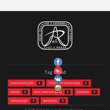
Tag Cloud
neutronová fyzika
informační technologie
1
1
kultura
kurz částicové fyziky
biofyzika
1
2
2
radiobiologie
astrofyzika
2
3
částicová fyzika
aktivační analýza
3
4