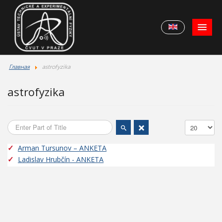
Главная
astrofyzika
astrofyzika
Enter Part of Title
Display #
Arman Tursunov – ANKETA
Ladislav Hrubčín - ANKETA