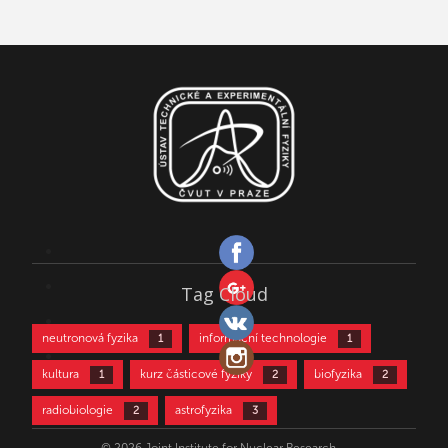
Tag Cloud
neutronová fyzika
informační technologie
1
1
kultura
kurz částicové fyziky
biofyzika
1
2
2
radiobiologie
astrofyzika
2
3
částicová fyzika
aktivační analýza
3
4