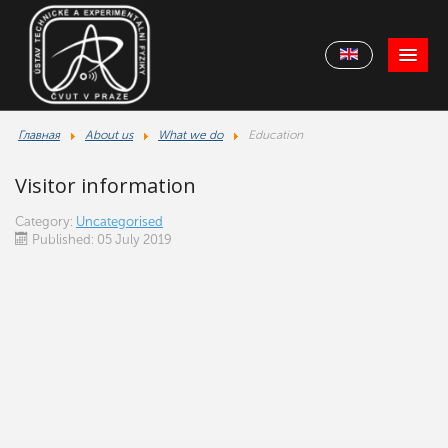
Главная
About us
What we do
Education
Visitor information
Category:
Uncategorised
Published: 05 July 2019