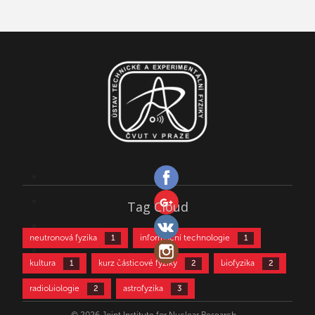
Tag Cloud
neutronová fyzika
informační technologie
1
1
kultura
kurz částicové fyziky
biofyzika
1
2
2
radiobiologie
astrofyzika
2
3
částicová fyzika
aktivační analýza
3
4