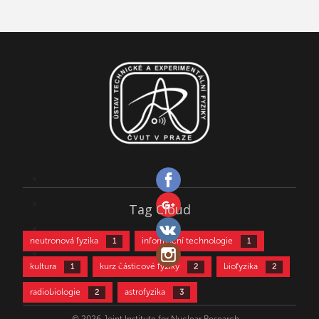
Tag Cloud
neutronová fyzika
informační technologie
1
1
kultura
kurz částicové fyziky
biofyzika
1
2
2
radiobiologie
astrofyzika
2
3
částicová fyzika
aktivační analýza
3
4