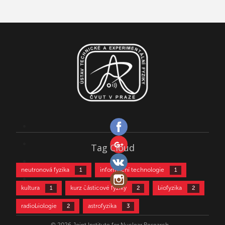
Tag Cloud
neutronová fyzika
informační technologie
1
1
kultura
kurz částicové fyziky
biofyzika
1
2
2
radiobiologie
astrofyzika
2
3
částicová fyzika
aktivační analýza
3
4