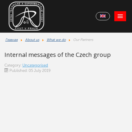
Главная
About us
What we do
Our Partners
Internal messages of the Czech group
Category:
Uncategorised
Published: 05 July 2019