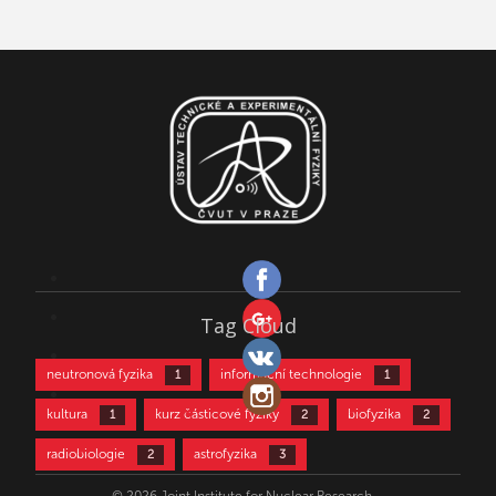
Tag Cloud
neutronová fyzika
informační technologie
1
1
kultura
kurz částicové fyziky
biofyzika
1
2
2
radiobiologie
astrofyzika
2
3
částicová fyzika
aktivační analýza
3
4