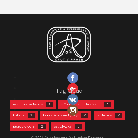
Tag Cloud
neutronová fyzika
informační technologie
1
1
kultura
kurz částicové fyziky
biofyzika
1
2
2
radiobiologie
astrofyzika
2
3
částicová fyzika
aktivační analýza
3
4