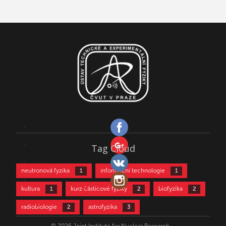
Tag Cloud
neutronová fyzika
informační technologie
1
1
kultura
kurz částicové fyziky
biofyzika
1
2
2
radiobiologie
astrofyzika
2
3
částicová fyzika
aktivační analýza
3
4