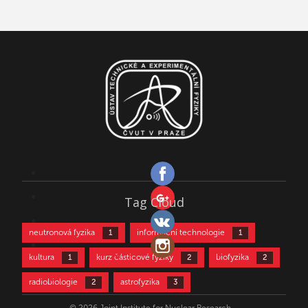
Tag Cloud
neutronová fyzika
informační technologie
1
1
kultura
kurz částicové fyziky
biofyzika
1
2
2
radiobiologie
astrofyzika
2
3
částicová fyzika
aktivační analýza
3
4