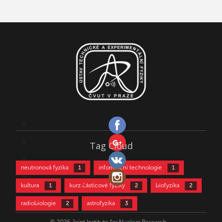
Tag Cloud
neutronová fyzika
informační technologie
1
1
kultura
kurz částicové fyziky
biofyzika
1
2
2
radiobiologie
astrofyzika
2
3
částicová fyzika
aktivační analýza
3
4