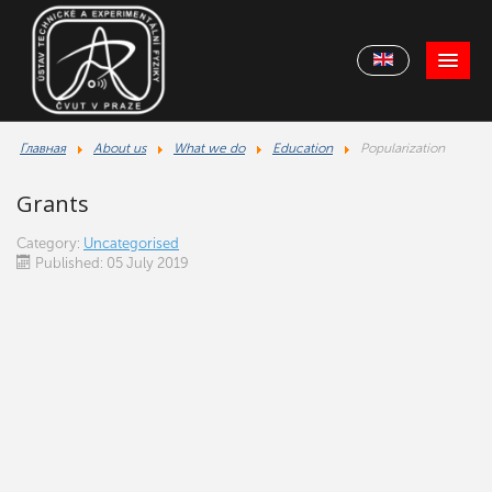
Главная
About us
What we do
Education
Popularization
Grants
Category:
Uncategorised
Published: 05 July 2019