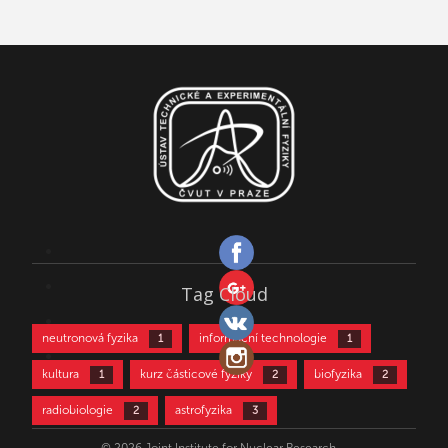
Tag Cloud
neutronová fyzika
informační technologie
1
1
kultura
kurz částicové fyziky
biofyzika
1
2
2
radiobiologie
astrofyzika
2
3
částicová fyzika
aktivační analýza
3
4