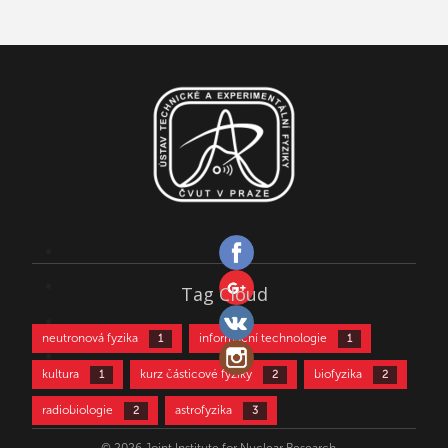
Tag Cloud
neutronová fyzika
informační technologie
1
1
kultura
kurz částicové fyziky
biofyzika
1
2
2
radiobiologie
astrofyzika
2
3
částicová fyzika
aktivační analýza
3
4