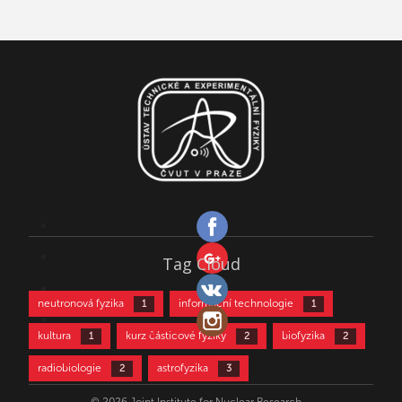
Tag Cloud
neutronová fyzika
informační technologie
1
1
kultura
kurz částicové fyziky
biofyzika
1
2
2
radiobiologie
astrofyzika
2
3
částicová fyzika
aktivační analýza
3
4