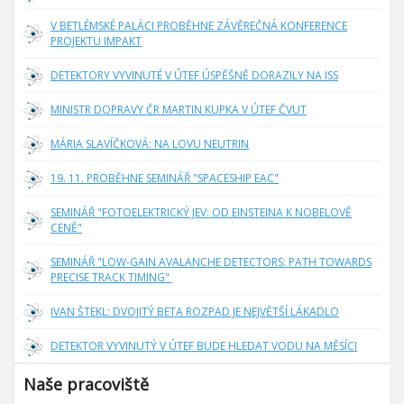
V BETLÉMSKÉ PALÁCI PROBĚHNE ZÁVĚREČNÁ KONFERENCE
PROJEKTU IMPAKT
DETEKTORY VYVINUTÉ V ÚTEF ÚSPĚŠNĚ DORAZILY NA ISS
MINISTR DOPRAVY ČR MARTIN KUPKA V ÚTEF ČVUT
MÁRIA SLAVÍČKOVÁ: NA LOVU NEUTRIN
19. 11. PROBĚHNE SEMINÁŘ "SPACESHIP EAC"
SEMINÁŘ "FOTOELEKTRICKÝ JEV: OD EINSTEINA K NOBELOVĚ
CENĚ"
SEMINÁŘ "LOW-GAIN AVALANCHE DETECTORS: PATH TOWARDS
PRECISE TRACK TIMING"
IVAN ŠTEKL: DVOJITÝ BETA ROZPAD JE NEJVĚTŠÍ LÁKADLO
DETEKTOR VYVINUTÝ V ÚTEF BUDE HLEDAT VODU NA MĚSÍCI
Naše pracoviště