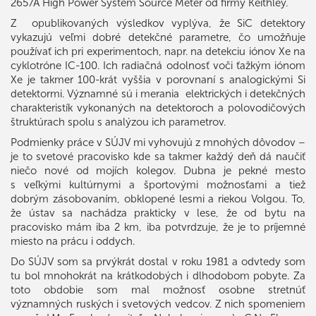
2657A High Power System Source Meter od firmy Keithley.
Z opublikovaných výsledkov vyplýva, že SiC detektory
vykazujú veľmi dobré detekčné parametre, čo umožňuje
používať ich pri experimentoch, napr. na detekciu iónov Xe na
cyklotróne IC-100. Ich radiačná odolnosť voči ťažkým iónom
Xe je takmer 100-krát vyššia v porovnaní s analogickými Si
detektormi. Významné sú i merania elektrických i detekčných
charakteristík vykonaných na detektoroch a polovodičových
štruktúrach spolu s analýzou ich parametrov.
Podmienky práce v SÚJV mi vyhovujú z mnohých dôvodov –
je to svetové pracovisko kde sa takmer každý deň dá naučiť
niečo nové od mojích kolegov. Dubna je pekné mesto
s veľkými kultúrnymi a športovými možnosťami a tiež
dobrým zásobovaním, obklopené lesmi a riekou Volgou. To,
že ústav sa nachádza prakticky v lese, že od bytu na
pracovisko mám iba 2 km, iba potvrdzuje, že je to príjemné
miesto na prácu i oddych.
Do SÚJV som sa prvýkrát dostal v roku 1981 a odvtedy som
tu bol mnohokrát na krátkodobých i dlhodobom pobyte. Za
toto obdobie som mal možnosť osobne stretnúť
významných ruských i svetových vedcov. Z nich spomeniem