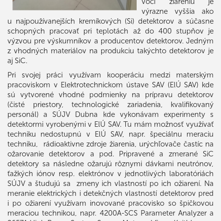
voči žiareniu je
výrazne vyššia ako
u najpoužívanejších kremíkových (Si) detektorov a súčasne
schopných pracovať pri teplotách až do 400 stupňov je
výzvou pre výskumníkov a producentov detektorov. Jedným
z vhodných materiálov na produkciu takýchto detektorov je
aj SiC.
Pri svojej práci využívam kooperáciu medzi materským
pracoviskom v Elektrotechnickom ústave SAV (ElÚ SAV) kde
sú vytvorené vhodné podmienky na prípravu detektorov
(čisté priestory, technologické zariadenia, kvalifikovaný
personál) a SÚJV Dubna kde vykonávam experimenty s
detektormi vyrobenými v ElÚ SAV. Tu mám možnosť využívať
techniku nedostupnú v ElÚ SAV, napr. špeciálnu meraciu
techniku, rádioaktivne zdroje žiarenia, urýchľovače častíc na
ožarovanie detektorov a pod. Pripravené a zmerané SiC
detektory sa následne ožarujú rôznymi dávkami neutrónov,
ťažkých iónov resp. elektrónov v jednotlivých laboratóriách
SÚJV a študujú sa zmeny ich vlastností po ich ožiarení. Na
meranie elektrických i detekčných vlastností detektorov pred
i po ožiarení využívam inovované pracovisko so špičkovou
meraciou technikou, napr. 4200A-SCS Parameter Analyzer a