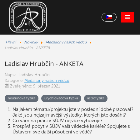
Hlavní
Novinky
Medailony našich vědců
Ladislav Hrubčín - ANKETA
Ladislav Hrubčín - ANKETA
Napsal
Ladislav Hrubčín
Kategorie:
Medailony našich vědců
Zveřejněno: 9. březen 2021
neutrinová fyzika
urychlovačová fyzika
astrofyzika
Na jakém tématu/projektu jste v poslední době pracoval?
Jaké jsou nejzajímavější výsledky, kterých jste dosáhl?
Co vám na práci v SÚJV nejvíce vyhovuje?
Prospívá pobyt v SÚJV vaší vědecké kariéře? Spojujete s
Ústavem své další působení ve vědě?