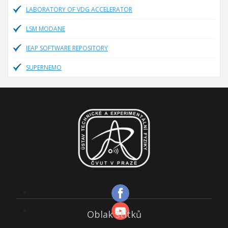
LABORATORY OF VDG ACCELERATOR
LSM MODANE
IEAP SOFTWARE REPOSITORY
SUPERNEMO
Oblak štítků