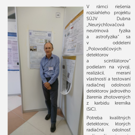
V rámci riešenia
rozsiahleho projektu
SÚJV Dubna
„Neurýchľovačová
neutrínová fyzika
a astrofyzika“ sa
v oddeleni
„Polovodičových
detektorov
a scintilátorov“
podielam na vývoji,
realizácií, meraní
vlastností a testovaní
radiačnej odolnosti
detektorov jadrového
žiarenia zhotovených
z karbidu kremíka
(SiC).
Potreba kvalitných
detektorov, ktorých
radiačná odolnosť