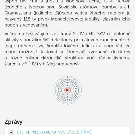
aspoň I.M. Franka (nositeľa Nobelovej ceny), G.N. Flerova
(jedného z tvorcov prvej Sovietskej atómovej bomby) a J.T.
Oganessiana (jediného žijúceho vedca ktorého menom je
nazvaný 118-ty prvok Mendelejevovej tabuľky, vlastním jeho
podpis s venovaním).
Veľmi ma teší záujem zo strany SÚJV i ElÚ SAV o spoločné
aktivity s použitím SiC detektorov pri reálnych experimentoch
(napr. meranie tzv. Amplitúdového deficitu) a som rád, že
mám možnosť testovať a študovať vyrobené detektory
a rôzné mikroelektronické štruktúry voči rádioaktívnemu
žiareniu v SÚJV i v blízkej budúcnosti.
Zprávy
ÚTEF SE PŘEDSTAVIL NA NOCI VĚDCŮ V ŘÍMĚ