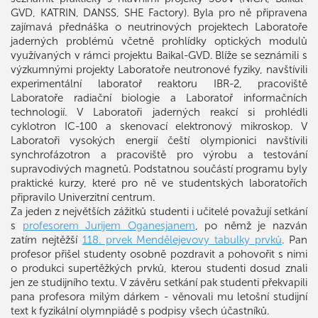
GVD, KATRIN, DANSS, SHE Factory). Byla pro ně připravena
zajímavá přednáška o neutrinových projektech Laboratoře
jaderných problémů včetně prohlídky optických modulů
využívaných v rámci projektu Baikal-GVD. Blíže se seznámili s
výzkumnými projekty Laboratoře neutronové fyziky, navštívili
experimentální laboratoř reaktoru IBR-2, pracoviště
Laboratoře radiační biologie a Laboratoř informačních
technologií. V Laboratoři jaderných reakcí si prohlédli
cyklotron IC-100 a skenovací elektronový mikroskop. V
Laboratoři vysokých energií čeští olympionici navštívili
synchrofázotron a pracoviště pro výrobu a testování
supravodivých magnetů. Podstatnou součástí programu byly
praktické kurzy, které pro ně ve studentských laboratořích
připravilo Univerzitní centrum.
Za jeden z největších zážitků studenti i učitelé považují setkání
s
profesorem Jurijem Oganesjanem
, po němž je nazván
zatím nejtěžší
118. prvek Mendělejevovy tabulky prvků
. Pan
profesor přišel studenty osobně pozdravit a pohovořit s nimi
o produkci supertěžkých prvků, kterou studenti dosud znali
jen ze studijního textu. V závěru setkání pak studenti překvapili
pana profesora milým dárkem - věnovali mu letošní studijní
text k fyzikální olymnpiádě s podpisy všech účastníků.