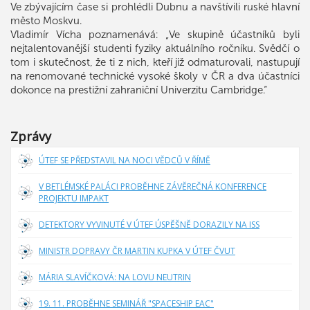
Ve zbývajícím čase si prohlédli Dubnu a navštívili ruské hlavní
město Moskvu.
Vladimír Vícha poznamenává: „Ve skupině účastníků byli
nejtalentovanější studenti fyziky aktuálního ročníku. Svědčí o
tom i skutečnost, že ti z nich, kteří již odmaturovali, nastupují
na renomované technické vysoké školy v ČR a dva účastníci
dokonce na prestižní zahraniční Univerzitu Cambridge.“
Zprávy
ÚTEF SE PŘEDSTAVIL NA NOCI VĚDCŮ V ŘÍMĚ
V BETLÉMSKÉ PALÁCI PROBĚHNE ZÁVĚREČNÁ KONFERENCE
PROJEKTU IMPAKT
DETEKTORY VYVINUTÉ V ÚTEF ÚSPĚŠNĚ DORAZILY NA ISS
MINISTR DOPRAVY ČR MARTIN KUPKA V ÚTEF ČVUT
MÁRIA SLAVÍČKOVÁ: NA LOVU NEUTRIN
19. 11. PROBĚHNE SEMINÁŘ "SPACESHIP EAC"