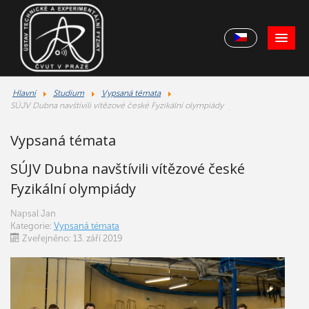
Hlavní
Studium
Vypsaná témata
SÚJV Dubna navštívili vítězové české Fyzikální olympiády
Vypsaná témata
SÚJV Dubna navštívili vítězové české
Fyzikální olympiády
Napsal
Jan
Kategorie:
Vypsaná témata
Zveřejněno: 13. září 2019