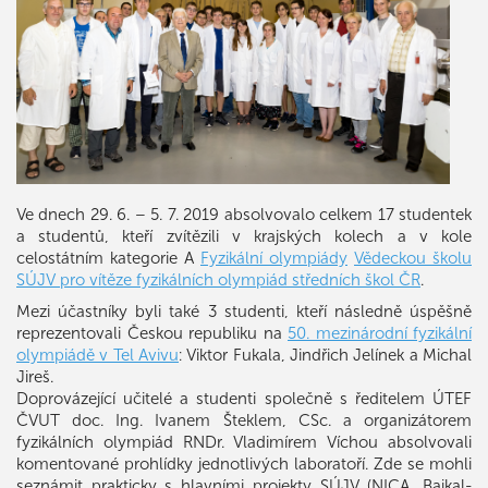
Ve dnech 29. 6. – 5. 7. 2019 absolvovalo celkem 17 studentek
a studentů, kteří zvítězili v krajských kolech a v kole
celostátním kategorie A
Fyzikální olympiády
Vědeckou školu
SÚJV pro vítěze fyzikálních olympiád středních škol ČR
.
Mezi účastníky byli také 3 studenti, kteří následně úspěšně
reprezentovali Českou republiku na
50. mezinárodní fyzikální
olympiádě v Tel Avivu
: Viktor Fukala, Jindřich Jelínek a Michal
Jireš.
Doprovázející učitelé a studenti společně s ředitelem ÚTEF
ČVUT doc. Ing. Ivanem Šteklem, CSc. a organizátorem
fyzikálních olympiád RNDr. Vladimírem Víchou absolvovali
komentované prohlídky jednotlivých laboratoří. Zde se mohli
seznámit prakticky s hlavními projekty SÚJV (NICA, Baikal-