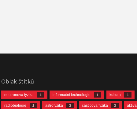
Oblak štítků
neutronová fyzika
informační technologie
kultura
1
1
1
radiobiologie
astrofyzika
částicová fyzika
aktiv
2
3
3
neutrinová fyzika
jaderná fyzika
urychlovačová fyzika
10
11