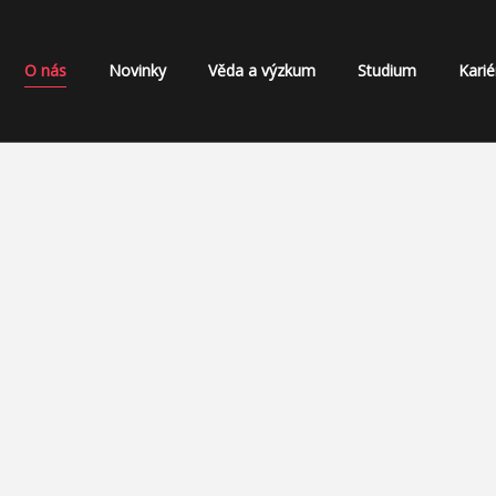
O nás
Novinky
Věda a výzkum
Studium
Karié