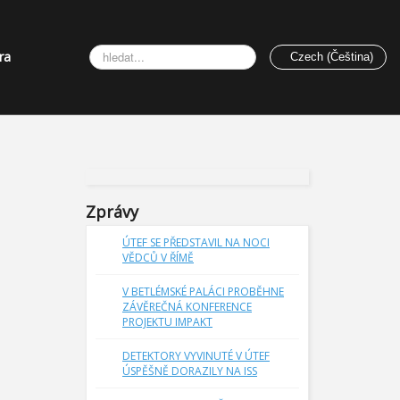
Vyhledávání...
ra
Czech (Čeština)
Zprávy
ÚTEF SE PŘEDSTAVIL NA NOCI
VĚDCŮ V ŘÍMĚ
V BETLÉMSKÉ PALÁCI PROBĚHNE
ZÁVĚREČNÁ KONFERENCE
PROJEKTU IMPAKT
DETEKTORY VYVINUTÉ V ÚTEF
ÚSPĚŠNĚ DORAZILY NA ISS