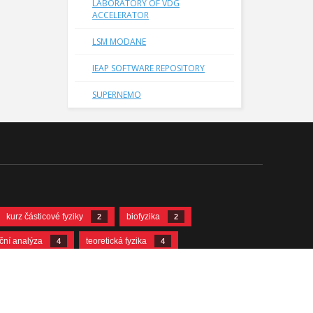
LABORATORY OF VDG
ACCELERATOR
LSM MODANE
IEAP SOFTWARE REPOSITORY
SUPERNEMO
kurz částicové fyziky
biofyzika
2
2
ační analýza
teoretická fyzika
4
4
12