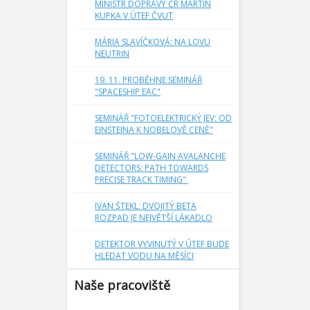
MINISTR DOPRAVY ČR MARTIN
KUPKA V ÚTEF ČVUT
MÁRIA SLAVÍČKOVÁ: NA LOVU
NEUTRIN
19. 11. PROBĚHNE SEMINÁŘ
"SPACESHIP EAC"
SEMINÁŘ "FOTOELEKTRICKÝ JEV: OD
EINSTEINA K NOBELOVĚ CENĚ"
SEMINÁŘ "LOW-GAIN AVALANCHE
DETECTORS: PATH TOWARDS
PRECISE TRACK TIMING"
IVAN ŠTEKL: DVOJITÝ BETA
ROZPAD JE NEJVĚTŠÍ LÁKADLO
DETEKTOR VYVINUTÝ V ÚTEF BUDE
HLEDAT VODU NA MĚSÍCI
Naše pracoviště